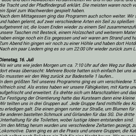
die Tracht und der Pfadfindergruß erklärt. Die meisten waren noch 
ein Spiel zum Wachwerden gespielt haben.
Nach dem Mittagessen ging das Programm auch schon weiter. Wir
und haben gelernt, auf zwei verschiedene Arten ein Seil zu spleißen 
aufgetrennt ist, die losen Enden wieder zu einem Seil zusammenzu
unsere Taschen mit Besteck, einem Holzscheit und weiterem Mater
haben einige noch ein Eis gegessen und wir waren am Strand und ha
Zum Abend hin gingen wir noch zu einer Höhle und haben dort Hot
Nach ein paar Liedern ging es so um 22:00 Uhr wieder zurück zum L
Dienstag, 16. Juli
Als wir uns wie jeden Morgen um ca. 7:10 Uhr auf den Weg zur Bade
dort etwas überrascht: Mehrere Boote hatten sich einfach bei uns a
So mussten wir den Weg zurück zur Badestelle 1 laufen…
In dem größten Teil unseres Programms ging es um verschiedene Te
hilfreich sind. Als erstes haben wir unsere Fähigkeiten, mit Karte
aufgefrischt und erweitert. Es drehte sich um Marschzahlen und da
Zur Festigung der Orientierung hatte das Kursteam dann eine kleine 
Wir teilten uns in drei Gruppen auf. Jede Gruppe fand mithilfe des 
zu erledigen galt. Die einen gingen runter zur Straße, um Blumen für
die anderen bastelten Schmuck und Girlanden für das SG. Die dritte
Unterhaltung für die Toiletten, wobei lustige Ideen entstanden sind.
Um den Mittag herum wurden uns verschiedene Zeltarten gezeigt, z
Lokomotive. Dann ging es an die Praxis und unsere Gruppen, die Ka