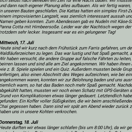
sich selbst nach Belieben ein Zelt für eine Nacht bauen. Wir mussten
und dann nach eigener Planung alles aufbauen. Als wir fertig ware
in unseren Bauten geschlafen. Die Kattas hatten ein simples First-Ze
einem improvisierten Langzelt, was ziemlich interessant aussah un
Namen geben konnten. Zum Abendessen gab es Nudeln mit Käse-S
Panna Cotta mit Himbeersoße. Leider war der Nachtisch wegen der
trotzdem sehr lecker. Insgesamt war es ein gelungener Tag!
Mittwoch, 17. Juli
Heute sind wir kurz nach dem Frühstück zum Farris gefahren, um d
Waldläuferzeichen zu legen. Das war lustig und hat Spaß gemacht, 
Wir haben versucht, die andere Gruppe auf falsche Fährten zu leiten,
beirren lassen und sind alle am Ziel angekommen. Wir haben ihnen a
wie z. B. Spiele spielen und ein Quiz. Außerdem mussten beide Grup
anfertigen, also einen Abschnitt des Weges aufzeichnen, wie bei ein
angekommen waren, konnten wir zur Belohnung baden und uns ausru
ziemlich warm, so hat das Baden noch mehr Spaß gemacht. Nachde
abgekühlt hatten, mussten wir noch einen Schatz mit GPS-Geräten 
Grund von Komplikationen etwas länger gedauert. Letztendlich hab
gefunden: Ein Koffer voller Süßigkeiten, die wir beim anschließen
Chai gegessen haben. Dann sind wir spät am Abend wieder zurück z
haben uns in unsere Kohten verkrochen.
Donnerstag, 18. Juli
Heute durften wir etwas länger schlafen (bis um 8:00 Uhr), da wir g