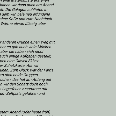
 eine Materialliste erstellen
n, haben wir dann auch am Abend
lt. Die Galagos schliefen in
d dem wir viele neu erfundene
ahne-Soße und zum Nachtisch
 Wärme etwas flüssig, aber
er anderen Gruppe einen Weg mit
aber es gab auch viele Mücken.
 aber sie haben sich nicht
uch einige Aufgaben gestellt,
pen eine Gilwell-Skizze
er Schatzkarte. Als wir
hen. Zum Glück war der Farris
m sich beide Gruppen
suchen, das hat am Anfang auf
en wir den Schatz doch noch
den Lagerfeuer zusammen mit
um Zeltplatz gefahren und
estern Abend (oder heute früh)