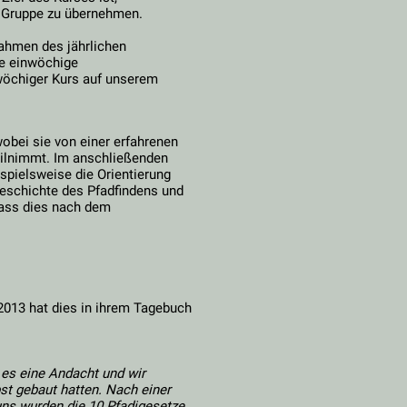
r Gruppe zu übernehmen.
Rahmen des jährlichen
e einwöchige
wöchiger Kurs auf unserem
obei sie von einer erfahrenen
eilnimmt. Im anschließenden
ispielsweise die Orientierung
eschichte des Pfadfindens und
dass dies nach dem
 2013 hat dies in ihrem Tagebuch
s eine Andacht und wir
st gebaut hatten. Nach einer
ns wurden die 10 Pfadigesetze,