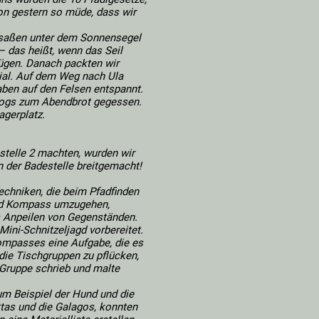
von gestern so müde, dass wir
 saßen unter dem Sonnensegel
– das heißt, wenn das Seil
fügen. Danach packten wir
ial. Auf dem Weg nach Ula
ben auf den Felsen entspannt.
dogs zum Abendbrot gegessen.
agerplatz.
stelle 2 machten, wurden wir
n der Badestelle breitgemacht!
chniken, die beim Pfadfinden
 und Kompass umzugehen,
s Anpeilen von Gegenständen.
Mini-Schnitzeljagd vorbereitet.
Kompasses eine Aufgabe, die es
 die Tischgruppen zu pflücken,
 Gruppe schrieb und malte
um Beispiel der Hund und die
ttas und die Galagos, konnten