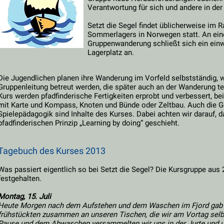
Verantwortung für sich und andere in de
Setzt die Segel findet üblicherweise im 
Sommerlagers in Norwegen statt. An ein
Gruppenwanderung schließt sich ein ein
Lagerplatz an.
Die Jugendlichen planen ihre Wanderung im Vorfeld selbstständig, w
Gruppenleitung betreut werden, die später auch an der Wanderung t
Kurs werden pfadfinderische Fertigkeiten erprobt und verbessert, be
mit Karte und Kompass, Knoten und Bünde oder Zeltbau. Auch die G
Spielepädagogik sind Inhalte des Kurses. Dabei achten wir darauf, 
pfadfinderischen Prinzip „Learning by doing“ geschieht.
Tagebuch des Kurses 2013
Was passiert eigentlich so bei Setzt die Segel? Die Kursgruppe aus
festgehalten.
Montag, 15. Juli
Heute Morgen nach dem Aufstehen und dem Waschen im Fjord gab e
frühstückten zusammen an unseren Tischen, die wir am Vortag selb
Pause und dem Abwaschen versammelten wir uns in der Jurte und u