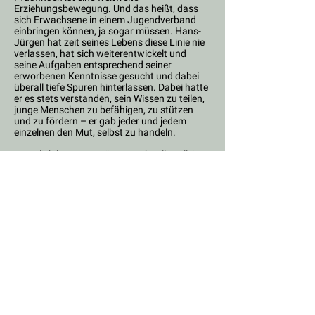
Erziehungsbewegung. Und das heißt, dass
sich Erwachsene in einem Jugendverband
einbringen können, ja sogar müssen. Hans-
Jürgen hat zeit seines Lebens diese Linie nie
verlassen, hat sich weiterentwickelt und
seine Aufgaben entsprechend seiner
erworbenen Kenntnisse gesucht und dabei
überall tiefe Spuren hinterlassen. Dabei hatte
er es stets verstanden, sein Wissen zu teilen,
junge Menschen zu befähigen, zu stützen
und zu fördern – er gab jeder und jedem
einzelnen den Mut, selbst zu handeln.
Natürlich hat Hans-Jürgen nicht alles allein
gestaltetet und umgesetzt. Aber er war bei
vielen Dingen der Initiator, der Ideenspender,
der politisch Agierende, der kluge und
konsequente Umsetzer. Seinen
Mitstreiter*innen begegnete Hans-Jürgen
stets auf Augenhöhe, Loyalität und
bedingungsloses Vertrauen gehörten zu
seinen Stärken.
Egal, auf welcher Ebene Hans-Jürgen tätig
war, es war immer klar, wer er war und woher
er kam und das trug er mit Stolz: Er war
VCPer, Wolfsburger, Freund.