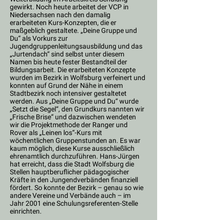
gewirkt. Noch heute arbeitet der VCP in
Niedersachsen nach den damalig
erarbeiteten Kurs-Konzepten, die er
maßgeblich gestaltete. „Deine Gruppe und
Du“ als Vorkurs zur
Jugendgruppenleitungsausbildung und das
„Jurtendach“ sind selbst unter diesem
Namen bis heute fester Bestandteil der
Bildungsarbeit. Die erarbeiteten Konzepte
wurden im Bezirk in Wolfsburg verfeinert und
konnten auf Grund der Nähe in einem
Stadtbezirk noch intensiver gestaltetet
werden. Aus „Deine Gruppe und Du“ wurde
„Setzt die Segel“, den Grundkurs nannten wir
„Frische Brise“ und dazwischen wendeten
wir die Projektmethode der Ranger und
Rover als „Leinen los“-Kurs mit
wöchentlichen Gruppenstunden an. Es war
kaum möglich, diese Kurse ausschließlich
ehrenamtlich durchzuführen. Hans-Jürgen
hat erreicht, dass die Stadt Wolfsburg die
Stellen hauptberuflicher pädagogischer
Kräfte in den Jungendverbänden finanziell
fördert. So konnte der Bezirk – genau so wie
andere Vereine und Verbände auch – im
Jahr 2001 eine Schulungsreferenten-Stelle
einrichten.