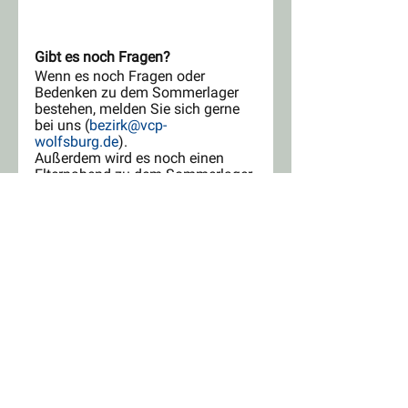
Gibt es noch Fragen?
Wenn es noch Fragen oder 
Bedenken zu dem Sommerlager 
bestehen, melden Sie sich gerne 
bei uns (
bezirk@vcp-
wolfsburg.de
).
Außerdem wird es noch einen 
Elternabend zu dem Sommerlager 
2024 geben, bei dem wir das 
Sommerlager vorstellen und 
natürlich Raum für Fragen geben 
wollen.
Wir hoffen, dass wir gemeinsam 
ein schönes Sommerlager 2024 
verbringen können!
Viele Grüße und gut Pfad
Ihre/Eure Bezirksleitung
Sommerlager
Lager
Norwegen