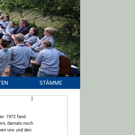
TEN
STÄMME
r. 1972 fand 
ern, damals noch 
hen uns und den 