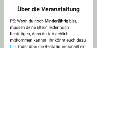
Über die Veranstaltung
PS: Wenn du noch 
Minderjährig 
bist, 
müssen deine Eltern leider noch 
bestätigen, dass du tatsächlich 
mitkommen kannst. Ihr könnt euch dazu 
hier 
(oder über die Bestätigungsmail) ein 
Formular herunterladen, welches ihr uns 
(digital) unterschrieben wieder per Mail 
sendet. Danke :)
KONTAKT
DATENSCHUTZ